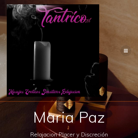
Saltar
al
contenido
Maria Paz
Relajacion Placer y Discreción